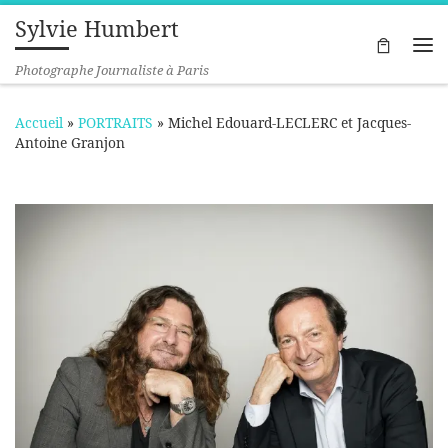
Sylvie Humbert
Passer au contenu
Me
Photographe Journaliste à Paris
Accueil
»
PORTRAITS
»
Michel Edouard-LECLERC et Jacques-
Antoine Granjon