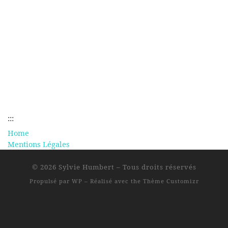
:::
Home
Mentions Légales
© 2026
Sylvie Humbert
– Tous droits réservés
Propulsé par
WP
– Réalisé avec the
Thème Customizr