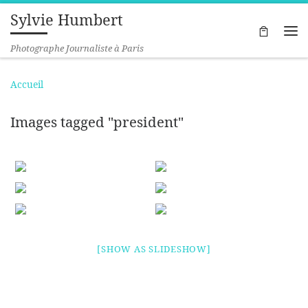
Sylvie Humbert
Passer au contenu
Me
Photographe Journaliste à Paris
Accueil
Images tagged "president"
[SHOW AS SLIDESHOW]