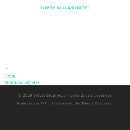
[SHOW AS SLIDESHOW]
:::
Home
Mentions Légales
© 2026
Sylvie Humbert
– Tous droits réservés
Propulsé par
WP
– Réalisé avec the
Thème Customizr