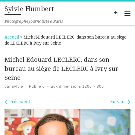
Sylvie Humbert
Passer au contenu
Me
Photographe Journaliste à Paris
Accueil
»
Michel-Edouard LECLERC, dans son bureau au siège
de LECLERC à Ivry sur Seine
Michel-Edouard LECLERC, dans son
bureau au siège de LECLERC à Ivry sur
Seine
par
sylvie
|
Publié
0
-
aux dimensions
1200 × 800
Navigation des images
Précédent
Suivant