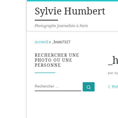
Sylvie Humbert
Passer au contenu
Photographe Journaliste à Paris
Accueil
»
_hum7527
RECHERCHER UNE
_
PHOTO OU UNE
PERSONNE
par
sy
Na
RECHERCHER
Pr
Rechercher