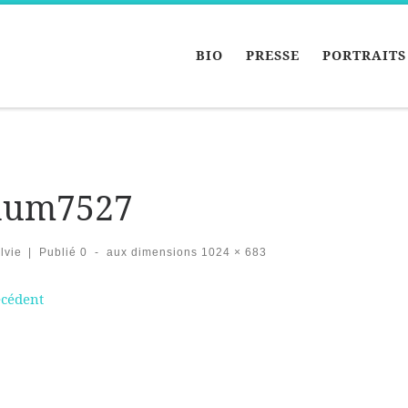
BIO
PRESSE
PORTRAITS
hum7527
lvie
|
Publié
0
-
aux dimensions
1024 × 683
vigation des images
écédent
 …