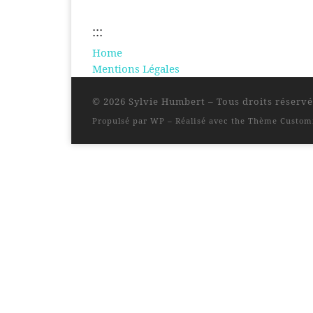
:::
Home
Mentions Légales
© 2026
Sylvie Humbert
– Tous droits réservé
Propulsé par
WP
– Réalisé avec the
Thème Custom