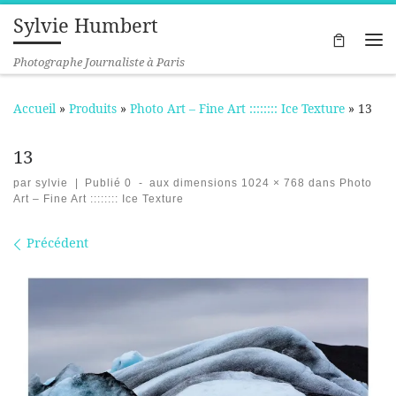
Sylvie Humbert
Passer au contenu
Me
Photographe Journaliste à Paris
Accueil
»
Produits
»
Photo Art – Fine Art :::::::: Ice Texture
»
13
13
par
sylvie
|
Publié
0
-
aux dimensions
1024 × 768
dans
Photo
Art – Fine Art :::::::: Ice Texture
Navigation des images
Précédent